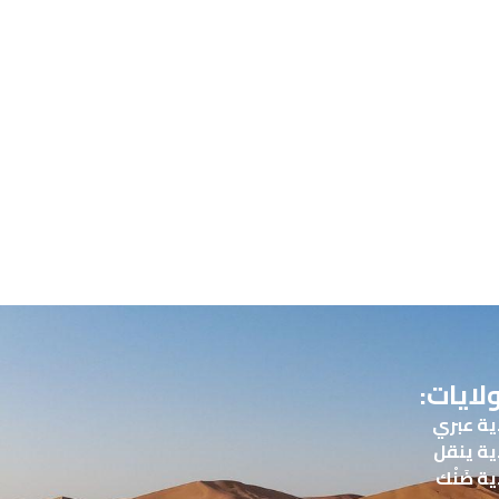
ولايات:
ية عبري
ية ينقل
ية ضَنْك